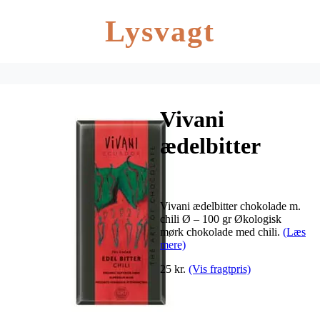
Lysvagt
Vivani
ædelbitter
chokolade m.
chili Ø – 100 g
Vivani ædelbitter chokolade m.
chili Ø – 100 gr Økologisk
mørk chokolade med chili.
(Læs
mere)
25 kr.
(Vis fragtpris)