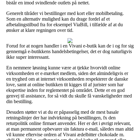
bistår en imod svindlende outlets på nettet.
Generelt tilråder vi bestillinger med kort eller mobilbetaling.
Som en alternativ mulighed kan du drage fordel af et
afbetalingstilbud fra for eksempel ViaBill, i tilfælde af at du
ønsker at klare regningen over tid.
Forud for at nogen handler i en Vivani e-butik kan de i og for sig
gennemgå e-butikkens handelsbetingelser, det er dog naturligvis
ikke super interessant.
En nemmere løsning kunne være at tjekke hvorvidt online
virksomheden er e-mærket medlem, siden det almindeligvis er
en tryghed om at internet virksomheden respekterer de danske
love, samt at online butikken tit kigges til af jurister som har
ekspertise inden for reglementet på området. Dette er en god
genvej til assistance, for så vidt du skulle få vanskeligheder med
din bestilling.
Desuden støtter vi at du er påpasselig med de mest basale
retningslinjer der har indvirkning på bestillingen, fx den
returpolitik online firmaet anvender. Her er det i øvrigt relevant,
at man permanent opbevarer sin faktura e-mail, således man altid
vil kunne eftervise ordren af Vivani ædelbitter chokolade m.