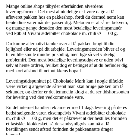
Mange online shops tilbyder efterhånden alverdens
leveringsformer. Det mest almindelige er i vore dage at få
afleveret pakken hos en pakkeshop, fordi du dermed nemt kan
hente dine varer når det passer dig. Metoden er altså ret bekvem,
og mange gange desuden den mest betalelige leveringsmanér
ved køb af Vivani ædelbitter chokolade m. chili Ø – 100 g.
Du kunne alternativt tænke over at få pakken bragt til din
lejlighed eller ud på dit arbejde. Leveringsmetoden bliver af og
til en lille smule mindre prisbillig, men lige så vel virkelig
problemfri. Den mest betalelige leveringsudgave er uden tvivl
selv at hente ordren, hvilket dog er betinget af at du befinder dig
med kort afstand til netbutikkens bopæl.
Leveringstidspunktet på Chokolade Mørk kan i nogle tilfælde
være virkelig afgørende såfremt man skal bruge pakken om få
sekunder, og derfor er det temmelig klogt at du ser tidshorisonten
for levering ved den vedkommende vare.
En del internet handler reklamerer med 1 dags levering på deres
bedst sælgende varer, eksempelvis Vivani ædelbitter chokolade
m. chili Ø – 100 g, men det er påkrævet at der bestilles forinden
et fastslået klokkeslæt, så de sandsynligvis kan nå at få
bestillingen sendt afsted forinden de pakkeansatte drager
hjemad.