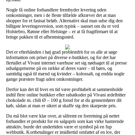
Nogle få online forhandlere frembyder levering uden
omkostninger, men i de fleste tilfælde afkræver det at man
shopper for et fastsat beløb. Alternativt skal man udse dig den
billigste leveringsversion, som typisk – uanset om du er ved
Holstebro, Rønne eller Helsinge – er at få fragtfirmaet til at
bringe pakken til et afhentningssted.
Det er efterhånden i høj grad problemfrit for os alle at søge
information om priser på diverse e-butikker, og for det har
flertallet af Vivani internet varehuse set sig nødsaget til at presse
udsalgspriserne på en række af deres varer – til børn, og
samtidig også til mænd og kvinder – kolossalt, og endda nogle
gange præstere fragt uden omkostninger.
Derfor kan det til hver en tid være profitabelt at sammenholde
indtil flere online butikker efter rabatkoder på Vivani ædelbitter
chokolade m. chili Ø – 100 g forud for at du gennemfører dit
køb, sådan at man er sikret at skaffe sig den skarpeste pris.
Du må blot være klar over, at såfremt en forretning på nettet
forhandler et produkt for en salgspris som kan virke hamrende
attraktiv, burde det undertiden være et symbol på en fup
webbutik. Kortbetalinger er imidlertid omfattet af en lov, der