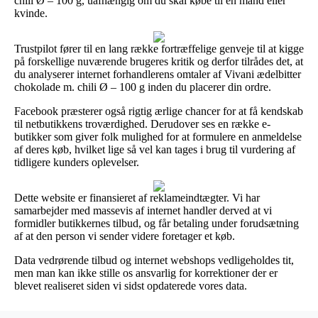
chili Ø – 100 g, uafhængig om du skal købe til en mand eller
kvinde.
Trustpilot fører til en lang række fortræffelige genveje til at kigge
på forskellige nuværende brugeres kritik og derfor tilrådes det, at
du analyserer internet forhandlerens omtaler af Vivani ædelbitter
chokolade m. chili Ø – 100 g inden du placerer din ordre.
Facebook præsterer også rigtig ærlige chancer for at få kendskab
til netbutikkens troværdighed. Derudover ses en række e-
butikker som giver folk mulighed for at formulere en anmeldelse
af deres køb, hvilket lige så vel kan tages i brug til vurdering af
tidligere kunders oplevelser.
Dette website er finansieret af reklameindtægter. Vi har
samarbejder med massevis af internet handler derved at vi
formidler butikkernes tilbud, og får betaling under forudsætning
af at den person vi sender videre foretager et køb.
Data vedrørende tilbud og internet webshops vedligeholdes tit,
men man kan ikke stille os ansvarlig for korrektioner der er
blevet realiseret siden vi sidst opdaterede vores data.