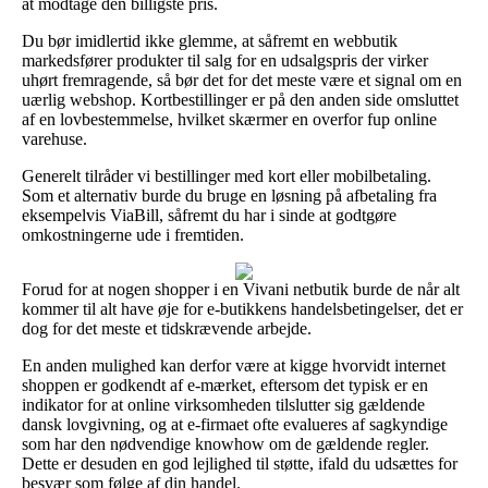
at modtage den billigste pris.
Du bør imidlertid ikke glemme, at såfremt en webbutik
markedsfører produkter til salg for en udsalgspris der virker
uhørt fremragende, så bør det for det meste være et signal om en
uærlig webshop. Kortbestillinger er på den anden side omsluttet
af en lovbestemmelse, hvilket skærmer en overfor fup online
varehuse.
Generelt tilråder vi bestillinger med kort eller mobilbetaling.
Som et alternativ burde du bruge en løsning på afbetaling fra
eksempelvis ViaBill, såfremt du har i sinde at godtgøre
omkostningerne ude i fremtiden.
Forud for at nogen shopper i en Vivani netbutik burde de når alt
kommer til alt have øje for e-butikkens handelsbetingelser, det er
dog for det meste et tidskrævende arbejde.
En anden mulighed kan derfor være at kigge hvorvidt internet
shoppen er godkendt af e-mærket, eftersom det typisk er en
indikator for at online virksomheden tilslutter sig gældende
dansk lovgivning, og at e-firmaet ofte evalueres af sagkyndige
som har den nødvendige knowhow om de gældende regler.
Dette er desuden en god lejlighed til støtte, ifald du udsættes for
besvær som følge af din handel.