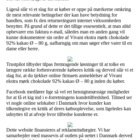
Ligeså slår vi et slag for at køber er oppe på mærkerne omkring
de mest relevante betingelser der kan have betydning for
handlen, som fx den returneringsret internet virksomheden
benytter. På grund af dette er det tillige essesentielt, at man altid
opbevarer ens faktura e-mail, således man en anden gang vil
kunne dokumentere sin ordre af Vivani ekstra mørk chokolade
92% kakao Ø – 80 g, uafhængig om man søger efter varer til en
dame eller herre.
Trustpilot tilbyder tilpas fremragende løsninger til at tolke en
længere række forhenværende køberes kritik og derved slår vi et
slag for, at du tjekker online firmaets anmeldelser af Vivani
ekstra mørk chokolade 92% kakao Ø – 80 g inden du køber.
Facebook medfører lige så vel ret hensigtsmæssige muligheder
for at få et kig ind i e-forretningens kundetilfredshed. Tilmed ser
vi nogle online selskaber i Danmark hvor kunder kan
tilkendegive en kritik af deres købsoplevelse, som ligeledes kan
udnyttes til at afveje hvor tilfredse kunderne er.
Dette website finansieres af reklameindtægter. Vi har
samarbejder med massevis af outlets på nettet i Danmark derved