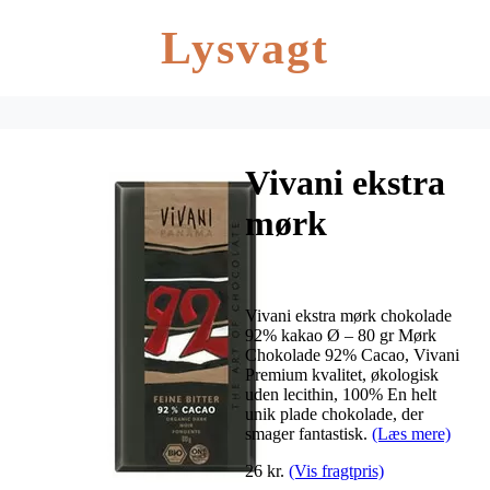
Lysvagt
Vivani ekstra
mørk
chokolade
92% kakao Ø
Vivani ekstra mørk chokolade
– 80 g
92% kakao Ø – 80 gr Mørk
Chokolade 92% Cacao, Vivani
Premium kvalitet, økologisk
uden lecithin, 100% En helt
unik plade chokolade, der
smager fantastisk.
(Læs mere)
26 kr.
(Vis fragtpris)