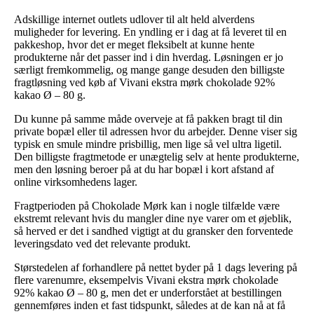
Adskillige internet outlets udlover til alt held alverdens
muligheder for levering. En yndling er i dag at få leveret til en
pakkeshop, hvor det er meget fleksibelt at kunne hente
produkterne når det passer ind i din hverdag. Løsningen er jo
særligt fremkommelig, og mange gange desuden den billigste
fragtløsning ved køb af Vivani ekstra mørk chokolade 92%
kakao Ø – 80 g.
Du kunne på samme måde overveje at få pakken bragt til din
private bopæl eller til adressen hvor du arbejder. Denne viser sig
typisk en smule mindre prisbillig, men lige så vel ultra ligetil.
Den billigste fragtmetode er unægtelig selv at hente produkterne,
men den løsning beroer på at du har bopæl i kort afstand af
online virksomhedens lager.
Fragtperioden på Chokolade Mørk kan i nogle tilfælde være
ekstremt relevant hvis du mangler dine nye varer om et øjeblik,
så herved er det i sandhed vigtigt at du gransker den forventede
leveringsdato ved det relevante produkt.
Størstedelen af forhandlere på nettet byder på 1 dags levering på
flere varenumre, eksempelvis Vivani ekstra mørk chokolade
92% kakao Ø – 80 g, men det er underforstået at bestillingen
gennemføres inden et fast tidspunkt, således at de kan nå at få