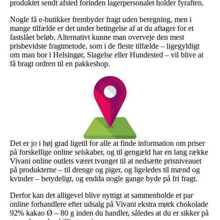
produktet sendt afsted forinden lagerpersonalet holder fyraften.
Nogle få e-butikker frembyder fragt uden beregning, men i
mange tilfælde er det under betingelse af at du aftager for et
fastslået beløb. Alternativt kunne man overveje den mest
prisbevidste fragtmetode, som i de fleste tilfælde – ligegyldigt
om man bor i Helsingør, Slagelse eller Hundested – vil blive at
få bragt ordren til en pakkeshop.
Det er jo i høj grad ligetil for alle at finde information om priser
på forskellige online selskaber, og til gengæld har en lang række
Vivani online outlets været tvunget til at nedsætte prisniveauet
på produkterne – til drenge og piger, og ligeledes til mænd og
kvinder – betydeligt, og endda nogle gange byde på fri fragt.
Derfor kan det alligevel blive nyttigt at sammenholde et par
online forhandlere efter udsalg på Vivani ekstra mørk chokolade
92% kakao Ø – 80 g inden du handler, således at du er sikker på