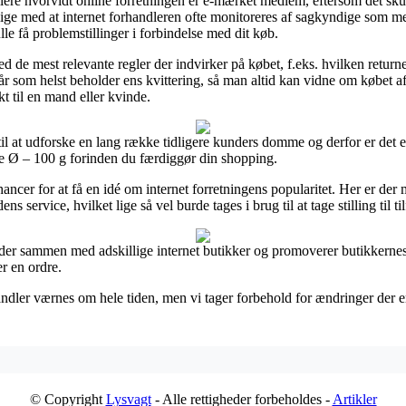
ere hvorvidt online forretningen er e-mærket medlem, eftersom det skul
lige med at internet forhandleren ofte monitoreres af sagkyndige som me
ulle få problemstillinger i forbindelse med dit køb.
ed de mest relevante regler der indvirker på købet, f.eks. hvilken returne
 når som helst beholder ens kvittering, så man altid kan vidne om købet
t til en mand eller kvinde.
til at udforske en lang række tidligere kunders domme og derfor er det e
e Ø – 100 g forinden du færdiggør din shopping.
hancer for at få en idé om internet forretningens popularitet. Her er de
service, hvilket lige så vel burde tages i brug til at tage stilling til 
jder sammen med adskillige internet butikker og promoverer butikkernes
r en ordre.
ndler værnes om hele tiden, men vi tager forbehold for ændringer der er
© Copyright
Lysvagt
- Alle rettigheder forbeholdes -
Artikler