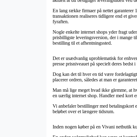
aktuelt at du besigtiger leveringstiden ved d
En lang række firmaer på nettet garanterer 
transaktionen realiseres tidligere end et gi
fyraften.
Nogle enkelte internet shops yder fragt uden
prisbilligste leveringsversion, der i mange 
bestilling til et afhentningssted.
Det er usædvanlig uproblematisk for enhver a
presse prisniveauet på specielt deres bedst i
Dog kan det til hver en tid være fordelagtig
placerer ordren, således at man er garanteret 
Man må lige meget hvad ikke glemme, at hvis
en uærlig internet shop. Handler med kort er
Vi anbefaler bestillinger med betalingskort e
beløbet over et længere tidsrum.
Inden nogen køber på en Vivani netbutik kun