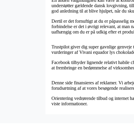
En anden valgmulighed kan være at kontroll
understøtter gældende dansk lovgivning, til
god anledning til at blive hjulpet, når du sk
Dertil er det fornuftigt at du er påpasselig m
forbindelse er det i øvrigt relevant, at man
uafhængig om du er på udkig efter et produk
Trustpilot giver dig super gavnlige genveje 
vurderinger af Vivani equador lys chokolad
Facebook tilbyder lignende relativt habile c
at frembringe en bedømmelse af virksomhedens 
Denne side finansieres af reklamer. Vi arbe
forudsætning af at vores besøgende realisere
Orientering vedrørende tilbud og internet ha
viste informationer.