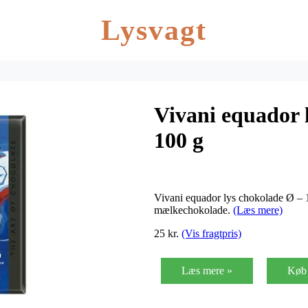
Lysvagt
Vivani equador 
100 g
Vivani equador lys chokolade Ø – 1
mælkechokolade.
(Læs mere)
25 kr.
(Vis fragtpris)
Læs mere »
Køb 