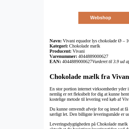
Webshop
Navn:
Vivani equador lys chokolade Ø – 1
Kategori:
Chokolade mælk
Producent:
Vivani
Varenummer:
4044889000627
EAN:
4044889000627
Vurderet til 3.9 ud 
Chokolade mælk fra Vivan
En stor portion internet virksomheder yder i
nemlig er ret fleksibelt for dig at kunne he
kostelige metode til levering ved køb af Vi
Du kunne omvendt afveje for og imod at få ord
særligt let. Den billigste leveringsmåde er u
Leveringsdygtigheden på Chokolade mælk er 