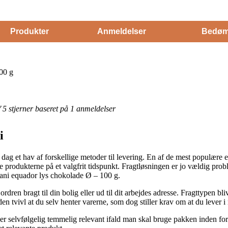
Produkter
Anmeldelser
Bedøm
00 g
af 5 stjerner baseret på 1 anmeldelser
i
 dag et hav af forskellige metoder til levering. En af de mest populære 
nte produkterne på et valgfrit tidspunkt. Fragtløsningen er jo vældig pr
vani equador lys chokolade Ø – 100 g.
ren bragt til din bolig eller ud til dit arbejdes adresse. Fragttypen bliv
den tvivl at du selv henter varerne, som dog stiller krav om at du lever 
selvfølgelig temmelig relevant ifald man skal bruge pakken inden for f