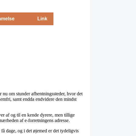
melse
Link
er nu om stunder afhentningssteder, hvor det
oblemfri, samt endda endvidere den mindst
er af og til en kende dyrere, men tillige
i nærheden af e-forretningens adresse.
å dage, og i det øjemed er det tydeligvis