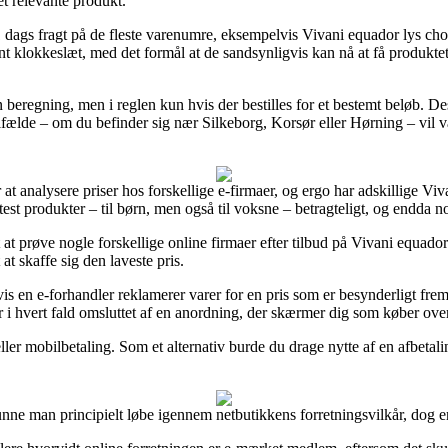
et relevante produkt.
1 dags fragt på de fleste varenumre, eksempelvis Vivani equador lys cho
vent klokkeslæt, med det formål at de sandsynligvis kan nå at få produkte
 beregning, men i reglen kun hvis der bestilles for et bestemt beløb. D
tilfælde – om du befinder sig nær Silkeborg, Korsør eller Hørning – vil v
t analysere priser hos forskellige e-firmaer, og ergo har adskillige Viv
 test produkter – til børn, men også til voksne – betragteligt, og endda 
t at prøve nogle forskellige online firmaer efter tilbud på Vivani equad
at skaffe sig den laveste pris.
 en e-forhandler reklamerer varer for en pris som er besynderligt fremr
 i hvert fald omsluttet af en anordning, der skærmer dig som køber over
ller mobilbetaling. Som et alternativ burde du drage nytte af en afbetali
ne man principielt løbe igennem netbutikkens forretningsvilkår, dog er