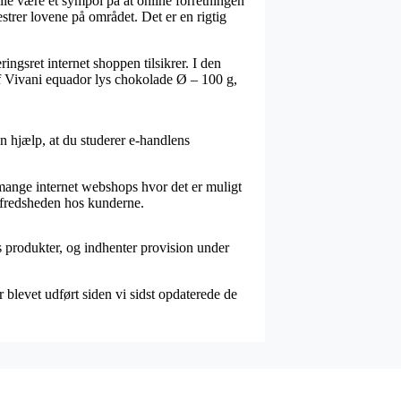
le være et sympol på at online forretningen
strer lovene på området. Det er en rigtig
ringsret internet shoppen tilsikrer. I den
 af Vivani equador lys chokolade Ø – 100 g,
n hjælp, at du studerer e-handlens
r mange internet webshops hvor det er muligt
tilfredsheden hos kunderne.
 produkter, og indhenter provision under
 blevet udført siden vi sidst opdaterede de