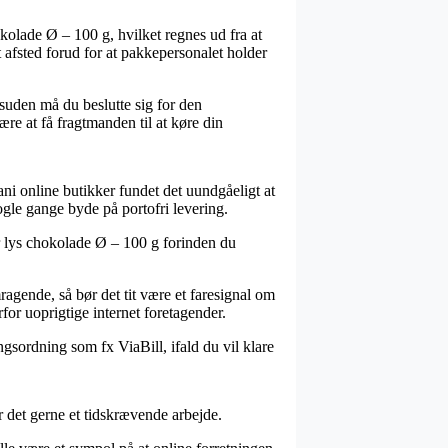
kolade Ø – 100 g, hvilket regnes ud fra at
t afsted forud for at pakkepersonalet holder
esuden må du beslutte sig for den
ære at få fragtmanden til at køre din
ani online butikker fundet det uundgåeligt at
nogle gange byde på portofri levering.
or lys chokolade Ø – 100 g forinden du
agende, så bør det tit være et faresignal om
for uoprigtige internet foretagender.
ngsordning som fx ViaBill, ifald du vil klare
 det gerne et tidskrævende arbejde.