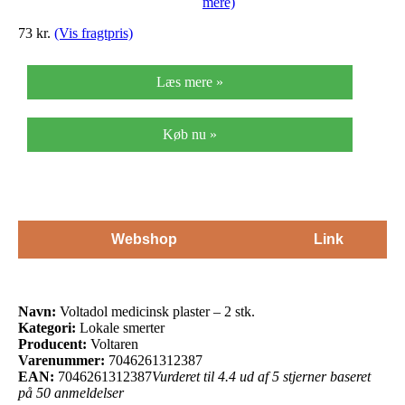
mere)
73 kr.
(Vis fragtpris)
Læs mere »
Køb nu »
Webshop
Link
Navn:
Voltadol medicinsk plaster – 2 stk.
Kategori:
Lokale smerter
Producent:
Voltaren
Varenummer:
7046261312387
EAN:
7046261312387
Vurderet til 4.4 ud af 5 stjerner baseret
på 50 anmeldelser