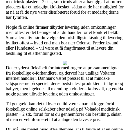
medicinsk plaster – 2 stk., som trods alt er afhængig af at ordren
placeres før et nøjagtigt klokkeslæt, sådan at de har mulighed for
at nå at få de nye varer distribueret forud for at medarbejderne
har fyraften.
Nogle få online firmaer tilbyder levering uden omkostninger,
men oftest er det betinget af at du handler for et konkret beløb.
Som alternativ bør du vælge den prisbilligste løsning til levering,
hvilket oftest – hvad end man bor nær Odense, Frederikssund
eller Hundested – vil være at få fragtfirmaet til at levere din
bestilling til et afhentningssted.
Det er yderst fleksibelt for internetbrugere at prissammenligne
fra forskellige e-forhandlere, og derved har utallige Voltaren
internet handler i Danmark været presset til at at mindske
salgspriserne på specielt deres bedst i test produkter – til børn og
babyer, men ligeledes til mænd og kvinder – kolossalt, og endda
nogle gange tilbyde levering uden omkostninger.
Til gengæld kan det til hver en tid være smart at kigge forbi
forskellige online selskaber efter udsalg på Voltadol medicinsk
plaster – 2 stk. forud for at du gennemfører din bestilling, sådan
at man er velinformeret til at antage den laveste pris.
Du må lige meget hvad ikke glemme, at i tilfælde af at en online