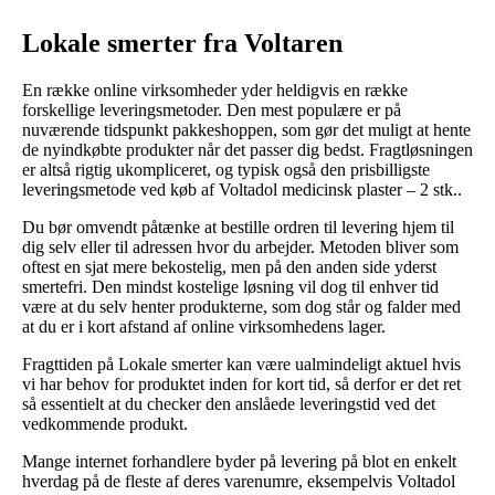
Lokale smerter fra Voltaren
En række online virksomheder yder heldigvis en række
forskellige leveringsmetoder. Den mest populære er på
nuværende tidspunkt pakkeshoppen, som gør det muligt at hente
de nyindkøbte produkter når det passer dig bedst. Fragtløsningen
er altså rigtig ukompliceret, og typisk også den prisbilligste
leveringsmetode ved køb af Voltadol medicinsk plaster – 2 stk..
Du bør omvendt påtænke at bestille ordren til levering hjem til
dig selv eller til adressen hvor du arbejder. Metoden bliver som
oftest en sjat mere bekostelig, men på den anden side yderst
smertefri. Den mindst kostelige løsning vil dog til enhver tid
være at du selv henter produkterne, som dog står og falder med
at du er i kort afstand af online virksomhedens lager.
Fragttiden på Lokale smerter kan være ualmindeligt aktuel hvis
vi har behov for produktet inden for kort tid, så derfor er det ret
så essentielt at du checker den anslåede leveringstid ved det
vedkommende produkt.
Mange internet forhandlere byder på levering på blot en enkelt
hverdag på de fleste af deres varenumre, eksempelvis Voltadol