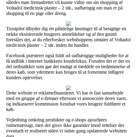
således man fremadrettet vil kunne vidne om sin shopping af
Voltadol medicinsk plaster – 2 stk., uafhængig om man er på
shopping til en pige eller dreng.
Trustpilot tilbyder dig ret pålidelige løsninger til at besigtige en
række eksisterende brugeres anmeldelser og af den grund
foreslåes det, at du efterforsker webshoppens omtaler af Voltadol
medicinsk plaster – 2 stk. inden du handler.
Facebook præsterer også fuldt ud uafhængige muligheder for at
få indblik i internet butikkens kundefokus. Foruden det er der en
del netbutikker som gør det muligt at meddele en bedømmelse af
deres køb, som ydermere kan bruges til at fornemme tidligere
kunders oplevelser.
Dette website er reklamefinansieret. Vi har et fast samarbejde
med en gruppe af e-firmaer eftersom vi annoncerer deres varer,
og indkasserer kommission forudsat vores brugere fuldfører et
køb.
Vejledning omkring produkter og e-shops ajourføres
rutinemæssigt, men der gives ikke garantier imod rettelser der
eventuelt er realiseret siden vi sidste gang opdaterede websitets
data.