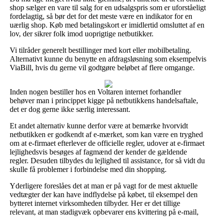
shop sælger en vare til salg for en udsalgspris som er uforståeligt
fordelagtig, så bør det for det meste være en indikator for en
uærlig shop. Køb med betalingskort er imidlertid omsluttet af en
lov, der sikrer folk imod uoprigtige netbutikker.
Vi tilråder generelt bestillinger med kort eller mobilbetaling.
Alternativt kunne du benytte en afdragsløsning som eksempelvis
ViaBill, hvis du gerne vil godtgøre beløbet af flere omgange.
Inden nogen bestiller hos en Voltaren internet forhandler
behøver man i princippet kigge på netbutikkens handelsaftale,
det er dog gerne ikke særlig interessant.
Et andet alternativ kunne derfor være at bemærke hvorvidt
netbutikken er godkendt af e-mærket, som kan være en tryghed
om at e-firmaet efterlever de officielle regler, udover at e-firmaet
lejlighedsvis besøges af fagmænd der kender de gældende
regler. Desuden tilbydes du lejlighed til assistance, for så vidt du
skulle få problemer i forbindelse med din shopping.
Yderligere foreslåes det at man er på vagt for de mest aktuelle
vedtægter der kan have indflydelse på købet, til eksempel den
bytteret internet virksomheden tilbyder. Her er det tillige
relevant, at man stadigvæk opbevarer ens kvittering på e-mail,