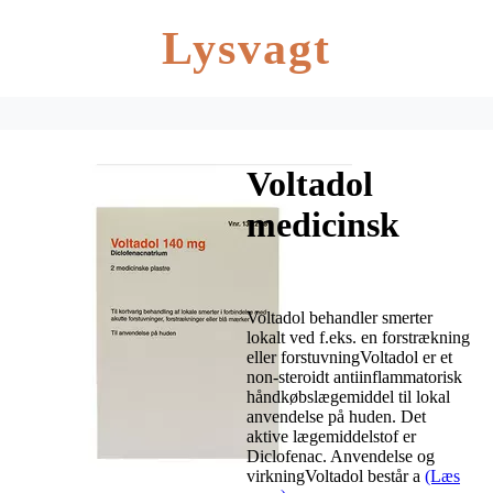
Lysvagt
Voltadol
medicinsk
plaster – 2 stk.
Voltadol behandler smerter
lokalt ved f.eks. en forstrækning
eller forstuvningVoltadol er et
non-steroidt antiinflammatorisk
håndkøbslægemiddel til lokal
anvendelse på huden. Det
aktive lægemiddelstof er
Diclofenac. Anvendelse og
virkningVoltadol består a
(Læs