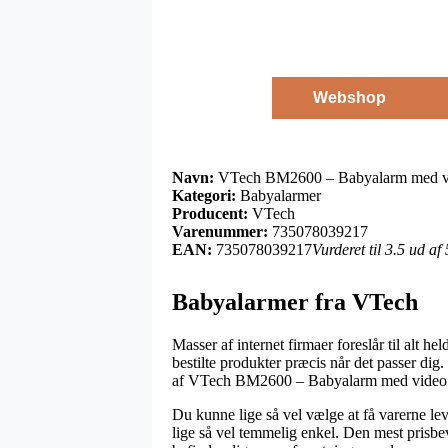
Webshop
Navn:
VTech BM2600 – Babyalarm med vi
Kategori:
Babyalarmer
Producent:
VTech
Varenummer:
735078039217
EAN:
735078039217
Vurderet til 3.5 ud af
Babyalarmer fra VTech
Masser af internet firmaer foreslår til alt 
bestilte produkter præcis når det passer di
af VTech BM2600 – Babyalarm med video –
Du kunne lige så vel vælge at få varerne leve
lige så vel temmelig enkel. Den mest prisbe