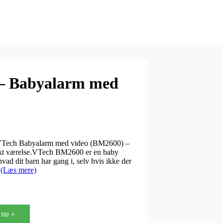
– Babyalarm med
e VTech Babyalarm med video (BM2600) –
ørkt værelse.VTech BM2600 er en baby
vad dit barn har gang i, selv hvis ikke der
t
(Læs mere)
nu »