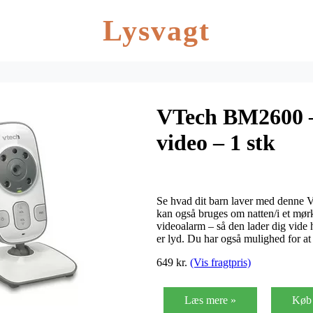
Lysvagt
VTech BM2600 
video – 1 stk
Se hvad dit barn laver med denn
kan også bruges om natten/i et m
videoalarm – så den lader dig vide h
er lyd. Du har også mulighed for a
649 kr.
(Vis fragtpris)
Læs mere »
Køb 