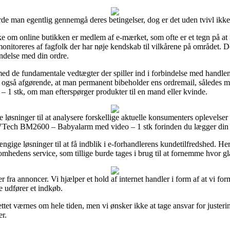
e man egentlig gennemgå deres betingelser, dog er det uden tvivl ikke 
nske om online butikken er medlem af e-mærket, som ofte er et tegn på
l monitoreres af fagfolk der har nøje kendskab til vilkårene på området.
ndelse med din ordre.
 med de fundamentale vedtægter der spiller ind i forbindelse med handlen
t også afgørende, at man permanent bibeholder ens ordremail, således ma
 stk, om man efterspørger produkter til en mand eller kvinde.
øsninger til at analysere forskellige aktuelle konsumenters oplevelser 
 VTech BM2600 – Babyalarm med video – 1 stk forinden du lægger din b
gige løsninger til at få indblik i e-forhandlerens kundetilfredshed. He
omhedens service, som tillige burde tages i brug til at fornemme hvor g
 fra annoncer. Vi hjælper et hold af internet handler i form af at vi for
e udfører et indkøb.
tet værnes om hele tiden, men vi ønsker ikke at tage ansvar for justerin
r.