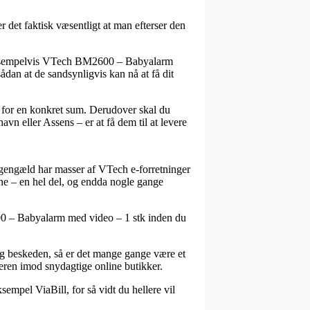
 det faktisk væsentligt at man efterser den
er, eksempelvis VTech BM2600 – Babyalarm
dan at de sandsynligvis kan nå at få dit
er for en konkret sum. Derudover skal du
n eller Assens – er at få dem til at levere
l gengæld har masser af VTech e-forretninger
ksne – en hel del, og endda nogle gange
600 – Babyalarm med video – 1 stk inden du
lig beskeden, så er det mange gange være et
beren imod snydagtige online butikker.
empel ViaBill, for så vidt du hellere vil