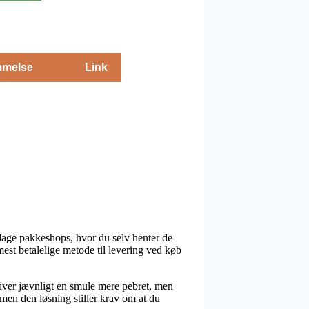
melse
Link
m dage pakkeshops, hvor du selv henter de
est betalelige metode til levering ved køb
 bliver jævnligt en smule mere pebret, men
men den løsning stiller krav om at du