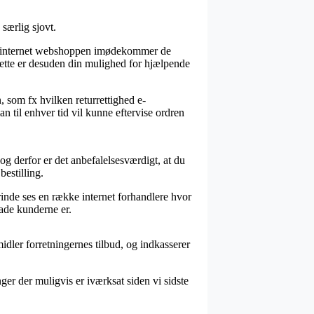
særlig sjovt.
 at internet webshoppen imødekommer de
 Dette er desuden din mulighed for hjælpende
, som fx hvilken returrettighed e-
n til enhver tid vil kunne eftervise ordren
og derfor er det anbefalelsesværdigt, at du
estilling.
rinde ses en række internet forhandlere hvor
lade kunderne er.
midler forretningernes tilbud, og indkasserer
ger der muligvis er iværksat siden vi sidste