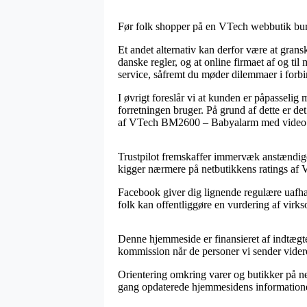
Før folk shopper på en VTech webbutik burd
Et andet alternativ kan derfor være at gra
danske regler, og at online firmaet af og ti
service, såfremt du møder dilemmaer i forbi
I øvrigt foreslår vi at kunden er påpasselig
forretningen bruger. På grund af dette er de
af VTech BM2600 – Babyalarm med video – 1
Trustpilot fremskaffer immervæk anstændige l
kigger nærmere på netbutikkens ratings af
Facebook giver dig lignende regulære uafhæn
folk kan offentliggøre en vurdering af virks
Denne hjemmeside er finansieret af indtægter
kommission når de personer vi sender vider
Orientering omkring varer og butikker på net
gang opdaterede hjemmesidens informatione