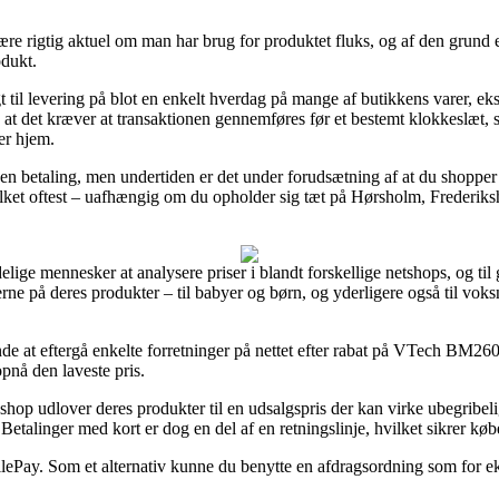
re rigtig aktuel om man har brug for produktet fluks, og af den grund er
odukt.
dsigt til levering på blot en enkelt hverdag på mange af butikkens var
det kræver at transaktionen gennemføres før et bestemt klokkeslæt, så
er hjem.
t uden betaling, men undertiden er det under forudsætning af at du shopp
lket oftest – uafhængig om du opholder sig tæt på Hørsholm, Frederikshav
elige mennesker at analysere priser i blandt forskellige netshops, og ti
serne på deres produkter – til babyer og børn, og yderligere også til vo
e at eftergå enkelte forretninger på nettet efter rabat på VTech BM2
opnå den laveste pris.
shop udlover deres produkter til en udsalgspris der kan virke ubegribe
etalinger med kort er dog en del af en retningslinje, hvilket sikrer kø
bilePay. Som et alternativ kunne du benytte en afdragsordning som for eks