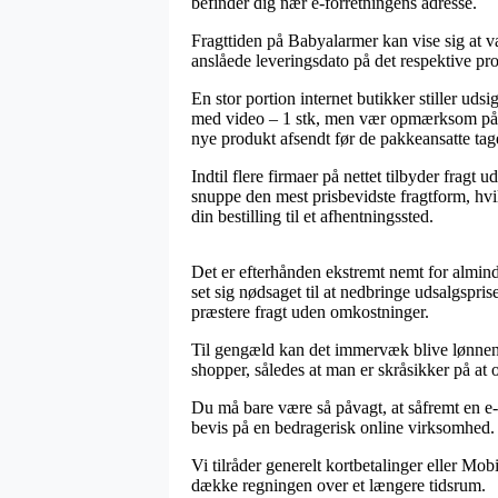
befinder dig nær e-forretningens adresse.
Fragttiden på Babyalarmer kan vise sig at væ
anslåede leveringsdato på det respektive pr
En stor portion internet butikker stiller u
med video – 1 stk, men vær opmærksom på at 
nye produkt afsendt før de pakkeansatte tag
Indtil flere firmaer på nettet tilbyder frag
snuppe den mest prisbevidste fragtform, hvi
din bestilling til et afhentningssted.
Det er efterhånden ekstremt nemt for almind
set sig nødsaget til at nedbringe udsalgspri
præstere fragt uden omkostninger.
Til gengæld kan det immervæk blive lønnend
shopper, således at man er skråsikker på at 
Du må bare være så påvagt, at såfremt en e-
bevis på en bedragerisk online virksomhed. B
Vi tilråder generelt kortbetalinger eller Mo
dække regningen over et længere tidsrum.