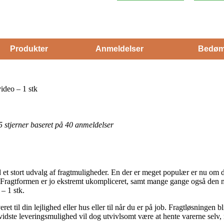
Produkter
Anmeldelser
Bedøm
deo – 1 stk
 5 stjerner baseret på 40 anmeldelser
held et stort udvalg af fragtmuligheder. En der er meget populær er nu o
g. Fragtformen er jo ekstremt ukompliceret, samt mange gange også den m
 1 stk.
ret til din lejlighed eller hus eller til når du er på job. Fragtløsningen
vidste leveringsmulighed vil dog utvivlsomt være at hente varerne selv, 