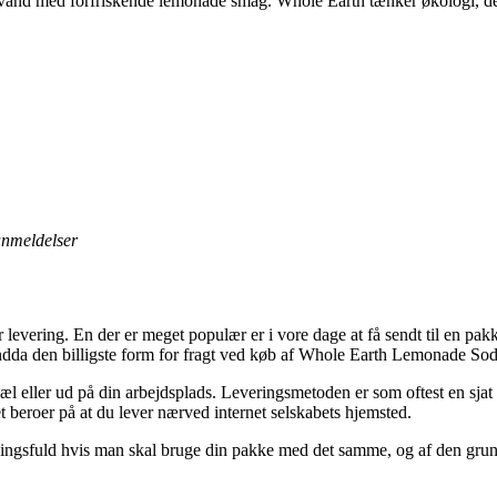
d med forfriskende lemonade smag. Whole Earth tænker økologi, den g
 anmeldelser
levering. En der er meget populær er i vore dage at få sendt til en pakkes
endda den billigste form for fragt ved køb af Whole Earth Lemonade Sod
opæl eller ud på din arbejdsplads. Leveringsmetoden er som oftest en sj
t beroer på at du lever nærved internet selskabets hjemsted.
ningsfuld hvis man skal bruge din pakke med det samme, og af den grund e