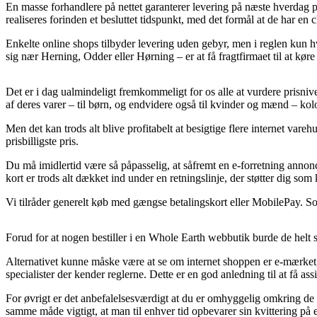
En masse forhandlere på nettet garanterer levering på næste hverdag
realiseres forinden et besluttet tidspunkt, med det formål at de har en c
Enkelte online shops tilbyder levering uden gebyr, men i reglen kun h
sig nær Herning, Odder eller Hørning – er at få fragtfirmaet til at kør
Det er i dag ualmindeligt fremkommeligt for os alle at vurdere prisni
af deres varer – til børn, og endvidere også til kvinder og mænd – ko
Men det kan trods alt blive profitabelt at besigtige flere internet va
prisbilligste pris.
Du må imidlertid være så påpasselig, at såfremt en e-forretning annonc
kort er trods alt dækket ind under en retningslinje, der støtter dig so
Vi tilråder generelt køb med gængse betalingskort eller MobilePay. Som
Forud for at nogen bestiller i en Whole Earth webbutik burde de helt 
Alternativet kunne måske være at se om internet shoppen er e-mærket, g
specialister der kender reglerne. Dette er en god anledning til at få as
For øvrigt er det anbefalelsesværdigt at du er omhyggelig omkring de f
samme måde vigtigt, at man til enhver tid opbevarer sin kvittering på