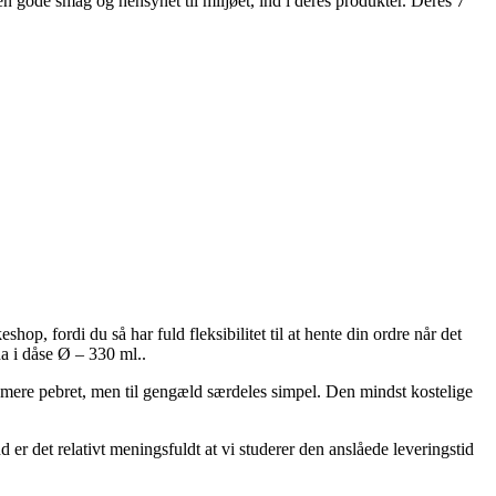
ode smag og hensynet til miljøet, ind i deres produkter. Deres 7
hop, fordi du så har fuld fleksibilitet til at hente din ordre når det
a i dåse Ø – 330 ml..
at mere pebret, men til gengæld særdeles simpel. Den mindst kostelige
r det relativt meningsfuldt at vi studerer den anslåede leveringstid