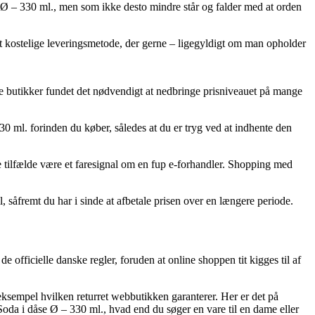
 Ø – 330 ml., men som ikke desto mindre står og falder med at orden
st kostelige leveringsmetode, der gerne – ligegyldigt om man opholder
ne butikker fundet det nødvendigt at nedbringe prisniveauet på mange
30 ml. forinden du køber, således at du er tryg ved at indhente den
le tilfælde være et faresignal om en fup e-forhandler. Shopping med
 såfremt du har i sinde at afbetale prisen over en længere periode.
officielle danske regler, foruden at online shoppen tit kigges til af
 eksempel hvilken returret webbutikken garanterer. Her er det på
oda i dåse Ø – 330 ml., hvad end du søger en vare til en dame eller