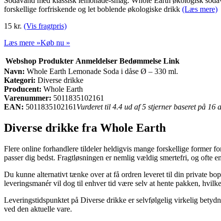
Sodavand med klassisk lemonade-smag. Whole Earth økologisk sodavan
forskellige forfriskende og let boblende økologiske drikk
(Læs mere)
15 kr.
(Vis fragtpris)
Læs mere »
Køb nu »
Webshop
Produkter
Anmeldelser
Bedømmelse
Link
Navn:
Whole Earth Lemonade Soda i dåse Ø – 330 ml.
Kategori:
Diverse drikke
Producent:
Whole Earth
Varenummer:
5011835102161
EAN:
5011835102161
Vurderet til 4.4 ud af 5 stjerner baseret på 16
Diverse drikke fra Whole Earth
Flere online forhandlere tildeler heldigvis mange forskellige former for 
passer dig bedst. Fragtløsningen er nemlig vældig smertefri, og ofte 
Du kunne alternativt tænke over at få ordren leveret til din private b
leveringsmanér vil dog til enhver tid være selv at hente pakken, hvilke
Leveringstidspunktet på Diverse drikke er selvfølgelig virkelig betyd
ved den aktuelle vare.