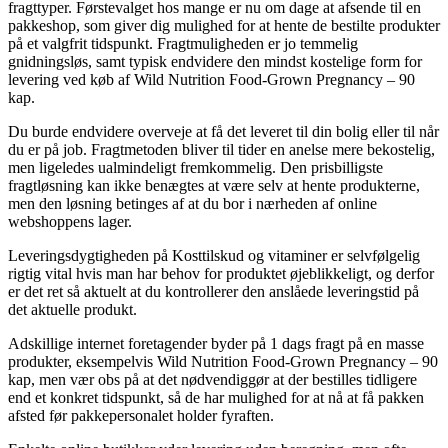
fragttyper. Førstevalget hos mange er nu om dage at afsende til en
pakkeshop, som giver dig mulighed for at hente de bestilte produkter
på et valgfrit tidspunkt. Fragtmuligheden er jo temmelig
gnidningsløs, samt typisk endvidere den mindst kostelige form for
levering ved køb af Wild Nutrition Food-Grown Pregnancy – 90
kap.
Du burde endvidere overveje at få det leveret til din bolig eller til når
du er på job. Fragtmetoden bliver til tider en anelse mere bekostelig,
men ligeledes ualmindeligt fremkommelig. Den prisbilligste
fragtløsning kan ikke benægtes at være selv at hente produkterne,
men den løsning betinges af at du bor i nærheden af online
webshoppens lager.
Leveringsdygtigheden på Kosttilskud og vitaminer er selvfølgelig
rigtig vital hvis man har behov for produktet øjeblikkeligt, og derfor
er det ret så aktuelt at du kontrollerer den anslåede leveringstid på
det aktuelle produkt.
Adskillige internet foretagender byder på 1 dags fragt på en masse
produkter, eksempelvis Wild Nutrition Food-Grown Pregnancy – 90
kap, men vær obs på at det nødvendiggør at der bestilles tidligere
end et konkret tidspunkt, så de har mulighed for at nå at få pakken
afsted før pakkepersonalet holder fyraften.