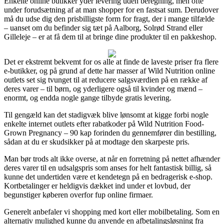
Enkelte online butikker yder levering uden beregning, men ofte
under forudsætning af at man shopper for en fastsat sum. Derudover
må du udse dig den prisbilligste form for fragt, der i mange tilfælde
– uanset om du befinder sig tæt på Aalborg, Solrød Strand eller
Gilleleje – er at få dem til at bringe dine produkter til en pakkeshop.
Det er ekstremt bekvemt for os alle at finde de laveste priser fra flere
e-butikker, og på grund af dette har masser af Wild Nutrition online
outlets set sig tvunget til at reducere salgsværdien på en række af
deres varer – til børn, og yderligere også til kvinder og mænd –
enormt, og endda nogle gange tilbyde gratis levering.
Til gengæld kan det stadigvæk blive lønsomt at kigge forbi nogle
enkelte internet outlets efter rabatkoder på Wild Nutrition Food-
Grown Pregnancy – 90 kap forinden du gennemfører din bestilling,
sådan at du er skudsikker på at modtage den skarpeste pris.
Man bør trods alt ikke overse, at når en forretning på nettet afhænder
deres varer til en udsalgspris som anses for helt fantastisk billig, så
kunne det undertiden være et kendetegn på en bedragerisk e-shop.
Kortbetalinger er heldigvis dækket ind under et lovbud, der
begunstiger køberen overfor fup online firmaer.
Generelt anbefaler vi shopping med kort eller mobilbetaling. Som en
alternativ mulighed kunne du anvende en afbetalingsløsning fra