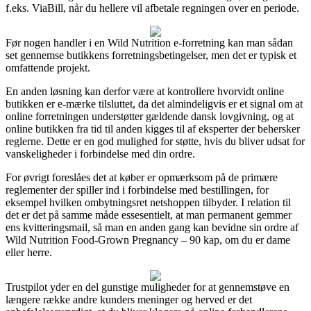
f.eks. ViaBill, når du hellere vil afbetale regningen over en periode.
Før nogen handler i en Wild Nutrition e-forretning kan man sådan
set gennemse butikkens forretningsbetingelser, men det er typisk et
omfattende projekt.
En anden løsning kan derfor være at kontrollere hvorvidt online
butikken er e-mærke tilsluttet, da det almindeligvis er et signal om at
online forretningen understøtter gældende dansk lovgivning, og at
online butikken fra tid til anden kigges til af eksperter der behersker
reglerne. Dette er en god mulighed for støtte, hvis du bliver udsat for
vanskeligheder i forbindelse med din ordre.
For øvrigt foreslåes det at køber er opmærksom på de primære
reglementer der spiller ind i forbindelse med bestillingen, for
eksempel hvilken ombytningsret netshoppen tilbyder. I relation til
det er det på samme måde essesentielt, at man permanent gemmer
ens kvitteringsmail, så man en anden gang kan bevidne sin ordre af
Wild Nutrition Food-Grown Pregnancy – 90 kap, om du er dame
eller herre.
Trustpilot yder en del gunstige muligheder for at gennemstøve en
længere række andre kunders meninger og herved er det